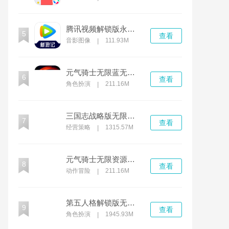
腾讯视频解锁版永久免费不需登录
5
查看
音影图像
111.93M
|
元气骑士无限蓝无限血全人物无限cd
6
查看
角色扮演
211.16M
|
三国志战略版无限资源解锁版2022
7
查看
经营策略
1315.57M
|
元气骑士无限资源解锁版
8
查看
动作冒险
211.16M
|
第五人格解锁版无限回声下载2022
9
查看
角色扮演
1945.93M
|