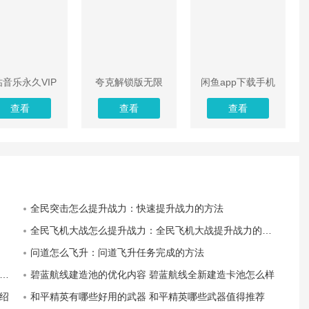
音乐永久VIP
夸克解锁版无限
闲鱼app下载手机
解锁版
云收藏ios
版
查看
查看
查看
全民突击怎么提升战力：快速提升战力的方法
全民飞机大战怎么提升战力：全民飞机大战提升战力的技巧
问道怎么飞升：问道飞升任务完成的方法
碧蓝航线建造池的优化内容 碧蓝航线全新建造卡池怎么样
绍
和平精英有哪些好用的武器 和平精英哪些武器值得推荐