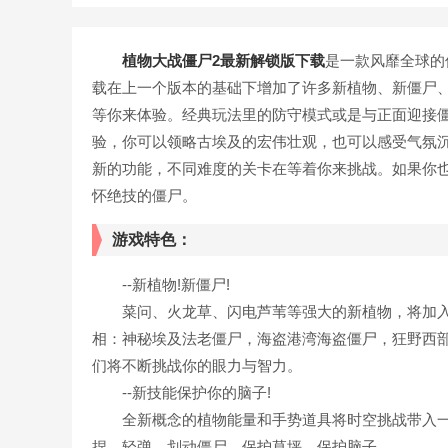
植物大战僵尸2最新解锁版下载
是一款风靡全球的
载在上一个版本的基础下增加了许多新植物、新僵尸
等你来体验。经典玩法里的防守模式或是与正面迎接
验，你可以领略古埃及的宏伟壮观，也可以感受气氛
新的功能，不同难度的关卡在等着你来挑战。如果你
怀绝技的僵尸。
游戏特色：
--新植物!新僵尸!
菜问、火龙草、闪电芦苇等强大的新植物，将加入
相：神秘埃及法老僵尸，海盗港湾海盗僵尸，狂野西
们将不断挑战你的眼力与智力。
--新技能保护你的脑子!
全新概念的植物能量和手势道具将时空挑战带入一
捏、轻弹、划动僵尸，保护草坪，保护脑子。