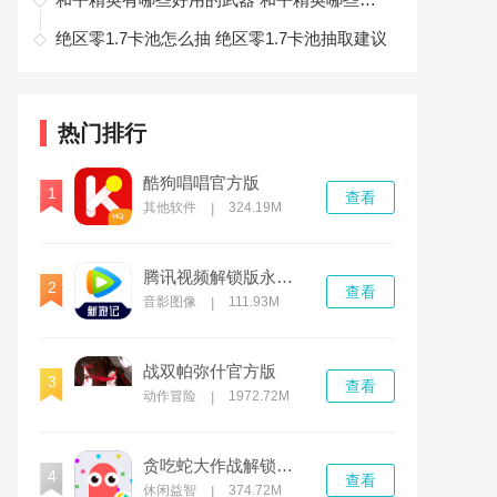
绝区零1.7卡池怎么抽 绝区零1.7卡池抽取建议
热门排行
酷狗唱唱官方版
1
查看
其他软件
324.19M
|
腾讯视频解锁版永久免费安卓2022
2
查看
音影图像
111.93M
|
战双帕弥什官方版
3
查看
动作冒险
1972.72M
|
贪吃蛇大作战解锁版无限钻石无限金币
4
查看
休闲益智
374.72M
|