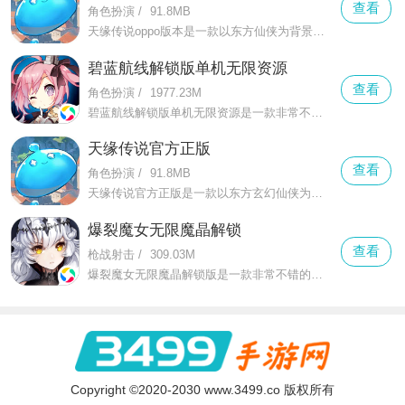
查看
角色扮演
/
91.8MB
天缘传说oppo版本是一款以东方仙侠为背景的3D-MMORPG手游，采用全新引擎打造出媲美端游品质的开放世界。游戏以光神天尊创世后天地秩序崩坏为背景
碧蓝航线解锁版单机无限资源
查看
角色扮演
/
1977.23M
碧蓝航线解锁版单机无限资源是一款非常不错的战舰拟人即时海战手游，在这款碧蓝航线解锁版单机无限资源中你可以感受到更好的组织自己的战舰少女在碧蓝航线上击退侵略者
天缘传说官方正版
查看
角色扮演
/
91.8MB
天缘传说官方正版是一款以东方玄幻仙侠为背景的大型MMORPG手游，采用U3D引擎打造，融合了开放世界探索、自由职业养成、百人同屏团战等核心玩法。
爆裂魔女无限魔晶解锁
查看
枪战射击
/
309.03M
爆裂魔女无限魔晶解锁版是一款非常不错的暗黑系的风格的设计游戏，这款爆裂魔女无限魔晶解锁版中有着而更加丰富的剧情射击，和华丽的技能打斗
Copyright ©2020-2030 www.3499.co 版权所有