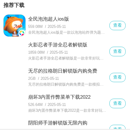
推荐下载
全民泡泡超人ios版
查看
559.08M
/
2025-05-11
全民泡泡超人ios版是一款以泡泡站炸弹为题材的游戏，游戏中玩家通过控制角色移动并布下炸弹，炸弹在一定时间后会呈十字形爆炸，被波及到的敌人将会失败。
火影忍者手游全忍者解锁版
查看
1859.08M
/
2025-05-11
火影忍者手游全忍者解锁版是一款非常好玩的经典动漫改编的手游，游戏能更好的传承了经典的玩法，游戏带给你最为精良的百分百还原制作特色
无尽的拉格朗日解锁版内购免费
查看
2GB
/
2025-05-11
无尽的拉格朗日解锁版内购免费是一款模拟宇宙太空战争的游戏，在该版本中，所有的游戏内购项目都被解锁了，玩家可以自由购买各种游戏中的道具。
崩坏3内置作弊菜单下载2022
查看
526.64M
/
2025-05-11
崩坏3内置作弊菜单下载2022是一款非常好玩并且十分精彩的对战二次元动作游戏，在这款崩坏3内置作弊菜单下载2022中有着而更加真实刺激的较量不断的开启
阴阳师手游解锁版无限内购
查看