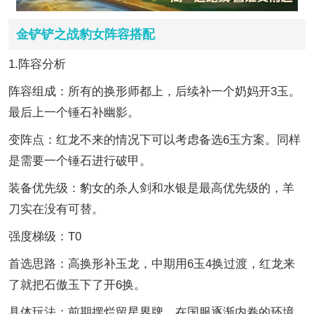
金铲铲之战豹女阵容搭配
1.阵容分析
阵容组成：所有的换形师都上，后续补一个奶妈开3玉。
最后上一个锤石补幽影。
变阵点：红龙不来的情况下可以考虑备选6玉方案。同样
是需要一个锤石进行破甲。
装备优先级：豹女的杀人剑和水银是最高优先级的，羊
刀实在没有可替。
强度梯级：T0
首选思路：高换形补玉龙，中期用6玉4换过渡，红龙来
了就把石傲玉下了开6换。
具体玩法：前期摆烂留星界牌，在国服逐渐内卷的环境