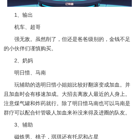
1、输出
机车、超哥
强无敌。虽然削了，但还是爸爸级别的，金钱不足
的小伙伴们谨慎购买。
2、奶妈
明日惜、马南
玩辅助的选明日惜小姐姐比较好翻滚变成加血。并
且加血时会有移速加成。大招去离敌人最近的人身上。
注意煤气罐和炸药就行。除了明日惜马南也可以马南是
群疗可以配合针管吸人加血来补没来得及进圈的队友。
3、辅助
磁铁男、桃子，琪琪还有托尼和占星