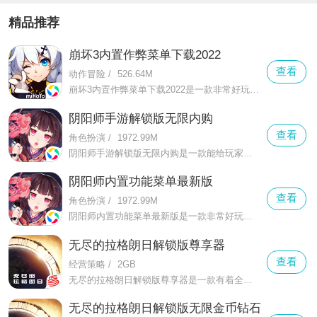
精品推荐
崩坏3内置作弊菜单下载2022
查看
动作冒险
/
526.64M
崩坏3内置作弊菜单下载2022是一款非常好玩并且十分精彩的对战二次元动作游戏，在这款崩坏3内置作弊菜单下载2022中有着而更加真实刺激的较量不断的开启
阴阳师手游解锁版无限内购
查看
角色扮演
/
1972.99M
阴阳师手游解锁版无限内购是一款能给玩家带来完全与众不同的回合制战斗游戏，在这款阴阳师手游解锁版无限内购中有着众多有趣的回合制玩法等着你
阴阳师内置功能菜单最新版
查看
角色扮演
/
1972.99M
阴阳师内置功能菜单最新版是一款非常好玩的角色扮演类游戏，在这款阴阳师内置功能菜单最新版中能更好的手机并命令各种妖怪为自己而战
无尽的拉格朗日解锁版尊享器
查看
经营策略
/
2GB
无尽的拉格朗日解锁版尊享器是一款有着全新体验的策略游戏，玩家将会在游戏中领略无垠的太空，各种绚烂的星系，同时还有着其他的太空站。
无尽的拉格朗日解锁版无限金币钻石