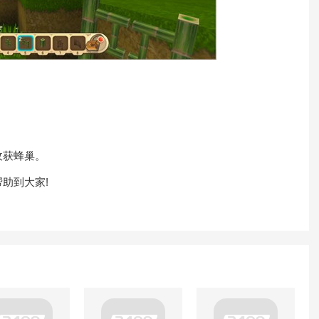
获蜂巢。
助到大家!