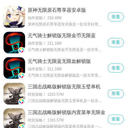
原神无限原石尊享器安卓版
查看
动作冒险
/
216.40M
原神无限原石尊享器安卓版是一款非常好用的原神尊享器，原神无限原石尊享器安卓版可以自由的帮助你改变游戏中玩家的原石数量，能帮助你每次up都能抽到自己想要的角色
元气骑士解锁版无限金币无限蓝
查看
动作冒险
/
211.16M
元气骑士解锁版无限金币无限蓝是一款非常受大家欢迎的射击冒险游戏，在这款元气骑士解锁版无限金币无限蓝有着更加全面的冒险玩法
元气骑士无限蓝无限血解锁版
查看
动作冒险
/
211.16M
元气骑士无限蓝无限血解锁版是一款非常受大家欢迎的射击冒险闯关游戏，在元气骑士无限蓝无限血解锁版中有着更加丰富的随机元素，能给玩家们提供更多有趣的元素
三国志战略版解锁版无限玉璧单机
查看
经营策略
/
1315.57M
三国志战略版解锁版无限玉璧单机是一款非常好玩的正版授权的光荣新作，在这里你可以感受到更加有趣的一个古代战场，在这里你可以感受到自由的因地制宜战略布阵
三国志战略版解锁版内置菜单无限金珠
查看
经营策略
/
1315.57M
三国志战略版解锁版内置菜单无限金珠是一款能给大家带来更多精彩策略对战的三国题材的手游，在这款三国志战略版解锁版内置菜单无限金珠中玩家要熟悉的三国世界中开展自己的霸业