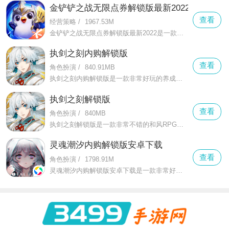
金铲铲之战无限点券解锁版最新2022
查看
经营策略
/
1967.53M
金铲铲之战无限点券解锁版最新2022是一款能给玩家带来最为热血战棋对决的策略游戏，在这款金铲铲之战无限点券解锁版最新2022中玩家可以自由的召唤不同的英雄和你一起进行战斗
执剑之刻内购解锁版
查看
角色扮演
/
840.91MB
执剑之刻内购解锁版是一款非常好玩的养成冒险策略消除融合游戏，在这款执剑之刻内购解锁版中有着而更多丰富的随机事件等着你来体验
执剑之刻解锁版
查看
角色扮演
/
840MB
执剑之刻解锁版是一款非常不错的和风RPG手游，在这款执剑之刻解锁版中能感受到更加全面有趣的冒险风格养成融合玩法，在这里有着最为纯正的和风为主题的恋爱养成手游
灵魂潮汐内购解锁版安卓下载
查看
角色扮演
/
1798.91M
灵魂潮汐内购解锁版安卓下载是一款非常好玩的二次元冒险RPG游戏，在这款灵魂潮汐内购解锁版安卓下载中你可以感受到更加优质的舒适的多样化冒险体验