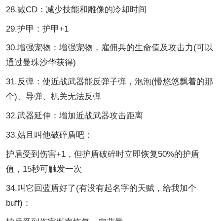
28.减CD：减少技能和雕像的冷却时间
29.护甲：护甲+1
30.增强宠物：增强宠物，雇佣兵的生命值及攻击力(可以
通过曼珠沙华获得)
31.反弹：使近战武器能反弹子弹，泡泡(慢悠悠飘着的那
个)、导弹、机关无法反弹
32.武器延伸：增加近战武器攻击距离
33.姑且叫他破碎盾吧：
护盾受到伤害+1，但护盾破碎时立即恢复50%的护盾
值，15秒可触发一次
34.叫它回蓝盾好了(有没有起名字的天赋，给我加个
buff)：