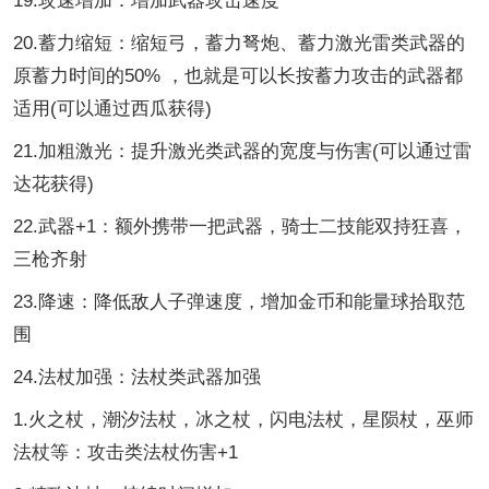
19.攻速增加：增加武器攻击速度
20.蓄力缩短：缩短弓，蓄力弩炮、蓄力激光雷类武器的
原蓄力时间的50% ，也就是可以长按蓄力攻击的武器都
适用(可以通过西瓜获得)
21.加粗激光：提升激光类武器的宽度与伤害(可以通过雷
达花获得)
22.武器+1：额外携带一把武器，骑士二技能双持狂喜，
三枪齐射
23.降速：降低敌人子弹速度，增加金币和能量球拾取范
围
24.法杖加强：法杖类武器加强
1.火之杖，潮汐法杖，冰之杖，闪电法杖，星陨杖，巫师
法杖等：攻击类法杖伤害+1