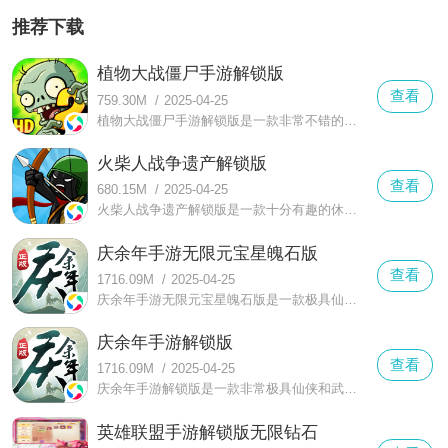
推荐下载
植物大战僵尸手游解锁版
查看
759.30M
/
2025-04-25
植物大战僵尸手游解锁版是一款非常不错的植物大战僵尸手游，在这里你可以感受到更加趣味的休闲益智手游，游戏中玩家可以更好的进行一场自由的战斗
火柴人战争遗产解锁版
查看
680.15M
/
2025-04-25
火柴人战争遗产解锁版是一款十分有趣的休闲益智类策略游戏，在这里你可以感受到不一样的休闲塔防玩法，玩家需要在这类体验到更多丰富的全新体验
庆余年手游无限元宝星魄石版
查看
1716.09M
/
2025-04-25
庆余年手游无限元宝星魄石版是一款极具仙侠特色的古风角色扮演手游，游戏有着非常特色的古风画面，能带给玩家一段更加舒适的享受
庆余年手游解锁版
查看
1716.09M
/
2025-04-25
庆余年手游解锁版是一款非常极具仙侠和武侠特色的角色扮演手游，在这款庆余年手游解锁版中玩家可以感受到更加火爆的影视狙击，玩家们可以通过游戏的感受权谋的变更
英雄联盟手游解锁版无限钻石