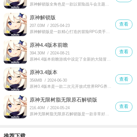
原神解锁版全角色是一款以冒险战斗会主题的开放类游戏，极其丰富的游戏内容玩法加上成就感满满的养成系统会带给玩家们极其不错的游戏体验。在这款原神解锁版全角色当中，游戏带来了一副精彩至极的另类画卷。
原神解锁版
查看
207.03M
/
2025-04-23
原神解锁版是一款精心打造的冒险RPG类手游，广阔的游戏世界将会给玩家们带来充足的可玩性。在这款原神解锁版当中，极高的自由度意味着玩家们将不会受到任何限制，只要游戏前期跟随着剧情发展进行基本了解即可。
原神4.4版本前瞻
查看
394.30M
/
2024-08-21
原神4.4版本前瞻游戏中设定了全新的大陆冒险系统，在异世界大陆上面万种生物和战士，荟聚在这个世界之中，带给异世界无尽的缤纷和故事。玩家需要在游戏上面，不断开启一段段属于自.....
原神3.4版本
查看
356MB
/
2024-06-30
原神3.4版本是一款二次元开放式世界RPG养成冒险游戏，在这款游戏中玩家可以体验到各种全新的游戏玩法内容，游戏的剧情种类丰富，目前已经开放了四国地图，玩家也能体验到7大元素的所有反应加成内容。
原神无限树脂无限原石解锁版
查看
216.40M
/
2024-05-24
原神无限树脂无限原石解锁版是一款非常好玩的二次元开放世界战斗冒险手游，在这里有着十分精彩的冒险剧情，能通过抽卡的方式来轻松的获得各种S级能力角色与装备
推荐下载