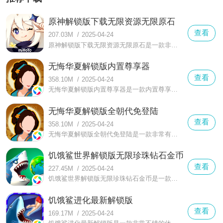
原神解锁版下载无限资源无限原石
查看
207.03M
/
2025-04-24
原神解锁版下载无限资源无限原石是一款非常不错的二次元画风的开放世界的战斗手游，在这款原神解锁版下载无限资源无限原石中你可以感受到更好的自由开放冒险
无悔华夏解锁版内置尊享器
查看
358.10M
/
2025-04-24
无悔华夏解锁版内置尊享器是一款内置尊享器的解锁版的手绘风格打造的轻度策略模拟手游，在这款无悔华夏解锁版内置尊享器中以中国历史题材为背景
无悔华夏解锁版全朝代免登陆
查看
358.10M
/
2025-04-24
无悔华夏解锁版全朝代免登陆是一款非常有意思的策略轻度打造的趣味策略模拟手游，在这款无悔华夏解锁版全朝代免登陆中能感受到以中国历史题材为背景
饥饿鲨世界解锁版无限珍珠钻石金币
查看
227.45M
/
2025-04-24
饥饿鲨世界解锁版无限珍珠钻石金币是一款超级火爆人气的休闲类手机游戏，在这款饥饿鲨世界解锁版无限珍珠钻石金币中玩法是十分简单的
饥饿鲨进化最新解锁版
查看
169.17M
/
2025-04-24