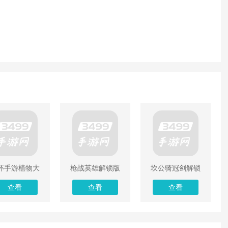
环手游植物大
枪战英雄解锁版
坎公骑冠剑解锁
战僵尸解锁版
下载无限钻石
版无限钻石
查看
查看
查看