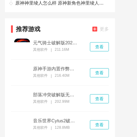
原神神里绫人怎么样 原神新角色神里绫人是主C吗
推荐游戏
更多
元气骑士破解版2022最新v3.4.0版
查看
其他软件
211.16M
|
原神手游内置作弊菜单破解版无限钻石
查看
其他软件
216.40M
|
部落冲突破解版无限金币无限钻石无限兵力下载
查看
其他软件
202.99M
|
音乐世界Cytus2破解版
查看
其他软件
128.8MB
|