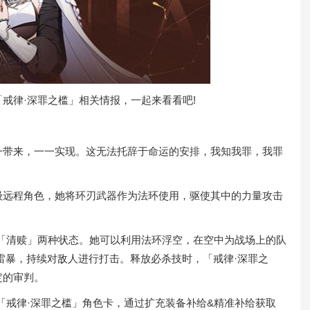
戒律·深罪之槛」相关情报，一起来看看吧!
带来，一一实现。这无法托辞于命运的安排，我知我罪，我罪
远程角色，她将环刃武器作为法环使用，驱使其中的力量攻击
清赎」两种状态。她可以利用法环浮空，在空中为战场上的队
雷暴，持续对敌人进行打击。释放必杀技时，「戒律·深罪之
定的审判。
戒律·深罪之槛」角色卡，通过扩充装备补给&精准补给获取