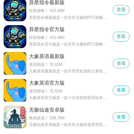
异星指令最新版
查看
经营策略
/
415.49M
异星指令最新版是一款非常火爆的RTS策略战术手游，这款游戏以未来星际为题材打造，拥有宏大的游戏世界观，玩家将在游戏中扮演星际指挥官，指挥部队进行战斗，直观易上手的RTS操作带给玩家全是的策略对战体验。
异星指令官方版
查看
经营策略
/
415.49M
异星指令官方版是一款非常火爆的RTS策略手游，这款游戏作为凉屋游戏的全新作品，延续了高品质的Q版像素画风，以星际探索为题材，玩家可以自由选择阵营开启星际争霸，丰富的战役等你来指挥。
大象英语最新版
查看
资讯阅读
/
31.62M
大象英语最新版是一款非常受欢迎的儿童绘本学习软件，这款软件界面简洁，拥有非常丰富儿童绘本等你来获取，精选了世界各地的优质经典绘本，为孩子提供了优质的在线学习服务，丰富的课程内容等你来学习
大象英语官方版
查看
资讯阅读
/
31.62M
大象英语官方版是一款十分优质的英语绘本学习软件，这款软件专为广大儿童打造，拥有非常丰富的绘本童谣等你来学习，可以帮助孩子更好的进行英语学习的启蒙，带给用户更好的学习服务。
无极仙途安卓版
查看
角色扮演
/
538.76M
无极仙途安卓版是一款非常火爆的放置类型修真手游，游戏中整体看下来有许多可点可触的地方，玩法和剧情的设计都相当精彩，还有不少被玩家吐槽的地方，人物形象设计的相当细腻，让每个玩的玩家都印象深刻，