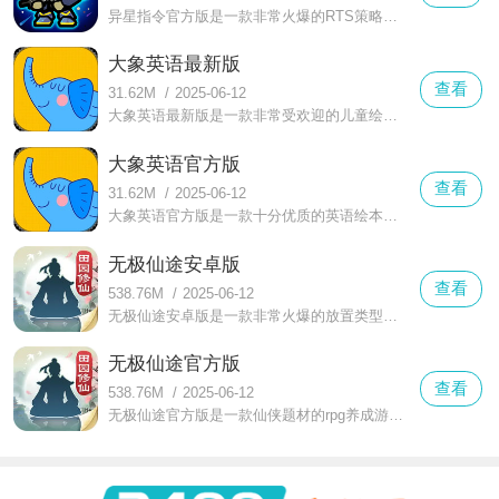
异星指令官方版是一款非常火爆的RTS策略手游，这款游戏作为凉屋游戏的全新作品，延续了高品质的Q版像素画风，以星际探索为题材，玩家可以自由选择阵营开启星际争霸，丰富的战役等你来指挥。
大象英语最新版
查看
31.62M
/
2025-06-12
大象英语最新版是一款非常受欢迎的儿童绘本学习软件，这款软件界面简洁，拥有非常丰富儿童绘本等你来获取，精选了世界各地的优质经典绘本，为孩子提供了优质的在线学习服务，丰富的课程内容等你来学习
大象英语官方版
查看
31.62M
/
2025-06-12
大象英语官方版是一款十分优质的英语绘本学习软件，这款软件专为广大儿童打造，拥有非常丰富的绘本童谣等你来学习，可以帮助孩子更好的进行英语学习的启蒙，带给用户更好的学习服务。
无极仙途安卓版
查看
538.76M
/
2025-06-12
无极仙途安卓版是一款非常火爆的放置类型修真手游，游戏中整体看下来有许多可点可触的地方，玩法和剧情的设计都相当精彩，还有不少被玩家吐槽的地方，人物形象设计的相当细腻，让每个玩的玩家都印象深刻，
无极仙途官方版
查看
538.76M
/
2025-06-12
无极仙途官方版是一款仙侠题材的rpg养成游戏，玩家在这个修真世界将开始一段新的冒险生活，重新开始一段人生，可自由的在地图上闯荡着，欣赏各种壮观的景色，体验不同的玩法内容，亲身经历修真世界的美丽。