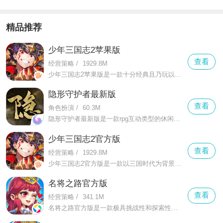
精品推荐
少年三国志2苹果版
查看
经营策略
/
1929.8M
少年三国志2苹果版是一款十分经典且乃玩以策略经营为主题的游戏，里面的内容是以经典的三国角色来进行的策划的，以著名的历史人物为背景，让他们加入到战场之上来。
隐形守护者最新版
查看
角色扮演
/
60.3M
隐形守护者最新版是一款rpg互动类型的休闲游戏，玩家可以在游戏中体验到丰富的剧情玩法，演绎着不同的人物角色参与到游戏中去互动。讲述了一名留学生回国成为间谍潜入敌方阵营打探各种情报传送给友方的故事。
少年三国志2官方版
查看
经营策略
/
1929.8M
少年三国志2官方版是一款以三国时代为背景的全新的手游，让玩家可以在身临其境的感受下去体会三国游戏的乐趣，该游戏的玩法和模式有许多种，总一款是玩家所喜爱的。
名将之路官方版
查看
经营策略
/
341.1M
名将之路官方版是一款极具挑战性和探索性的策略对战手游，深受玩家的喜爱，里面的各大场景和各种新奇的模式都等着你来探索和发掘。