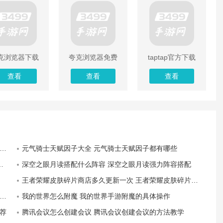
克浏览器下载
夸克浏览器免费
taptap官方下载
装2022最新版
下载app
安装
查看
查看
查看
元气骑士天赋因子大全 元气骑士天赋因子都有哪些
深空之眼月读搭配什么阵容 深空之眼月读强力阵容搭配
王者荣耀皮肤碎片商店多久更新一次 王者荣耀皮肤碎片商店更新频率介绍
我的世界怎么附魔 我的世界手游附魔的具体操作
荐
腾讯会议怎么创建会议 腾讯会议创建会议的方法教学