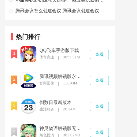
腾讯会议怎么创建会议 腾讯会议创建会议的方法教学
热门排行
QQ飞车手游版下载
1
查看
体育竞速
3855.31M
|
腾讯视频解锁版永久免费安卓2022
2
查看
音影图像
111.93M
|
倒数日最新版本
3
查看
生活服务
26.34M
|
神灵物语解锁版无限钻石
4
查看
角色扮演
382.02MB
|