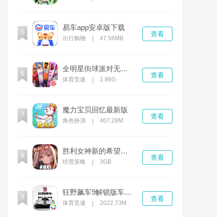
易车app安卓版下载
5
查看
出行购物
47.56MB
|
全明星街球派对无限钻石版
6
查看
体育竞速
1.86G
|
魔力宝贝回忆最新版
7
查看
角色扮演
407.28M
|
胜利女神新的希望官方版
8
查看
经营策略
3GB
|
狂野飙车9解锁版车辆全解锁版
9
查看
体育竞速
2022.73M
|