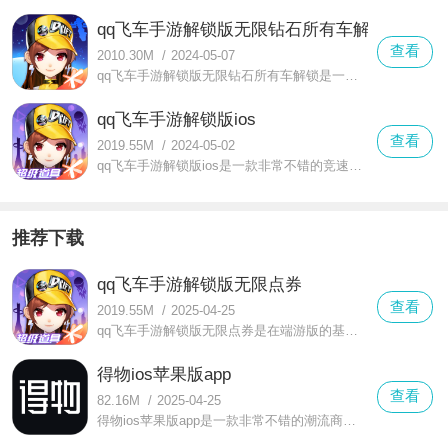
qq飞车手游解锁版无限钻石所有车解锁
查看
2010.30M
/
2024-05-07
qq飞车手游解锁版无限钻石所有车解锁是一款非常畅爽的竞技类战斗手游，在这款qq飞车手游解锁版无限钻石所有车解锁中能感受到海量的赛车爽快竞速
qq飞车手游解锁版ios
查看
2019.55M
/
2024-05-02
qq飞车手游解锁版ios是一款非常不错的竞速类手游，在这里你可以感受到海量赛车爽快的竞速，游戏完美的还原了端游的品质，在这里你可以感受到更好的复刻端游操作的轻松飘逸体验
推荐下载
qq飞车手游解锁版无限点券
查看
2019.55M
/
2025-04-25
qq飞车手游解锁版无限点券是在端游版的基础上打造的同名竞速类手游，让你在手机上也能体验到飞车带来的速度与激情。qq飞车手游解锁版无限点券里地图有很多，让你每局游戏都可以选择不一样的地图
得物ios苹果版app
查看
82.16M
/
2025-04-25
得物ios苹果版app是一款非常不错的潮流商品软件，这款得物ios苹果版app可以有效的满足广大用户的潮鞋商品的购买，在这里你可以更加仔细的找到相关的产品内容