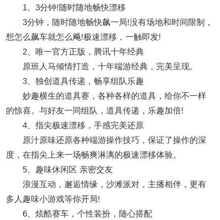
1、3分钟!随时随地畅快漂移
3分钟，随时随地畅快飙一局!没有场地和时间限制，
想怎么飙车就怎么飚!极速漂移，一触即发!
2、唯一官方正版，腾讯十年经典
原班人马倾情打造，十年端游经典，完美呈现。
3、独创道具传递，畅享组队乐趣
妙趣横生的道具赛，各种各样的道具，给你不一样
的惊喜。与好友一同组队，道具传递，乐趣加倍!
4、指尖极速漂移，手感完美还原
原汁原味还原各种端游操作技巧，保证了操作的深
度，在指尖上来一场畅爽淋漓的极速漂移体验。
5、趣味休闲区 亲密交友
浪漫互动，邂逅情缘，沙滩派对，主播相伴，更有
多人趣味小游戏等你开局!
6、炫酷赛车，个性装扮，随心搭配