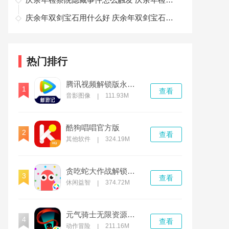
庆余年双剑宝石用什么好 庆余年双剑宝石推荐
热门排行
腾讯视频解锁版永久免费安卓2022
1
查看
音影图像
111.93M
|
酷狗唱唱官方版
2
查看
其他软件
324.19M
|
贪吃蛇大作战解锁版无限钻石无限金币
3
查看
休闲益智
374.72M
|
元气骑士无限资源解锁版
4
查看
动作冒险
211.16M
|