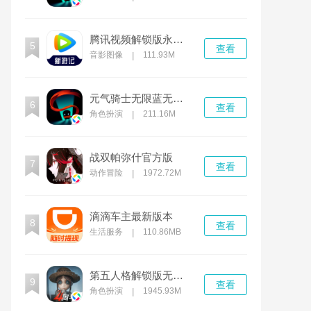
腾讯视频解锁版永久免费不需登录
5
查看
音影图像
111.93M
|
元气骑士无限蓝无限血全人物无限cd
6
查看
角色扮演
211.16M
|
战双帕弥什官方版
7
查看
动作冒险
1972.72M
|
滴滴车主最新版本
8
查看
生活服务
110.86MB
|
第五人格解锁版无限回声下载2022
9
查看
角色扮演
1945.93M
|