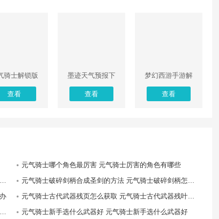
气骑士解锁版
墨迹天气预报下
梦幻西游手游解
无限2022最新
载2022最新版免
锁版无限仙玉
查看
查看
查看
版
费
元气骑士哪个角色最厉害 元气骑士厉害的角色有哪些
元气骑士破碎剑柄合成圣剑的方法 元气骑士破碎剑柄怎么合成圣剑
办
元气骑士古代武器残页怎么获取 元气骑士古代武器残叶介绍
元气骑士新手选什么武器好 元气骑士新手选什么武器好