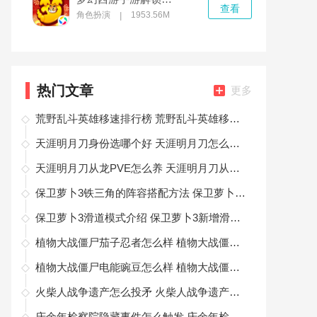
查看
角色扮演
1953.56M
|
热门文章
更多
荒野乱斗英雄移速排行榜 荒野乱斗英雄移速怎么样
天涯明月刀身份选哪个好 天涯明月刀怎么选择身份
天涯明月刀从龙PVE怎么养 天涯明月刀从龙PVE属性推荐
保卫萝卜3铁三角的阵容搭配方法 保卫萝卜3铁三角的阵容怎么搭配
保卫萝卜3滑道模式介绍 保卫萝卜3新增滑道模式玩法一览
植物大战僵尸茄子忍者怎么样 植物大战僵尸茄子忍者介绍
植物大战僵尸电能豌豆怎么样 植物大战僵尸电能豌豆测试一览
火柴人战争遗产怎么投矛 火柴人战争遗产投矛的方法
庆余年检察院隐藏事件怎么触发 庆余年检查验掩藏时间触发方法