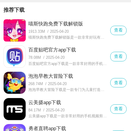
推荐下载
喵斯快跑免费下载解锁版
查看
1913.33M
/
2025-04-20
喵斯快跑免费下载解锁版是一款非常好玩有趣的休闲跑酷类游戏。在喵斯快跑免费下载解锁版中玩家只需要登陆游戏就可以免费解锁游戏中的所有音乐曲目以及人物角色，不需要玩家在游戏中充值就能畅享。
百度贴吧官方app下载
查看
78.08M
/
2025-04-20
百度贴吧官方app下载是一款非常好用的手机社交交友软件。百度贴吧官方app下载界面整洁，功能强大好用。在软件中用户可以使用百度账号或手机号来登录软件。
泡泡早教大冒险下载
查看
268.74M
/
2025-04-20
泡泡早教大冒险下载是一款专门为儿童打造的早教学习益智类软件。泡泡早教大冒险下载界面整洁卡通可爱，拥有非常多可爱的小精灵陪伴孩子学习。
云美摄app下载
查看
84.17M
/
2025-04-20
云美摄app下载是一款非常好用的手机视频剪辑软件。云美摄app下载界面整洁，功能强大好用，软件中的所有功能都可以免费使用。用户可以轻松使用这款软件帮助自己剪出喜欢的视频。
勇者直聘app下载