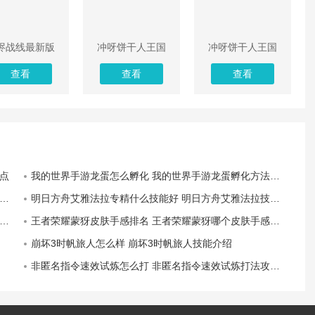
烬战线最新版
冲呀饼干人王国
冲呀饼干人王国
安卓版
ios版
查看
查看
查看
点
我的世界手游龙蛋怎么孵化 我的世界手游龙蛋孵化方法介绍
明日方舟艾雅法拉专精什么技能好 明日方舟艾雅法拉技能专精推荐
王者荣耀蒙犽皮肤手感排名 王者荣耀蒙犽哪个皮肤手感最好
崩坏3时帆旅人怎么样 崩坏3时帆旅人技能介绍
非匿名指令速效试炼怎么打 非匿名指令速效试炼打法攻略一览