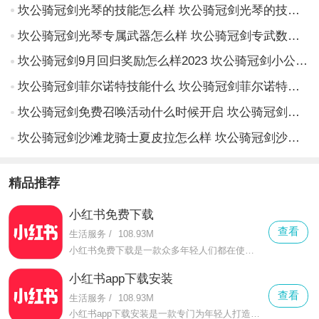
坎公骑冠剑光琴的技能怎么样 坎公骑冠剑光琴的技能介绍
坎公骑冠剑光琴专属武器怎么样 坎公骑冠剑专武数据介绍
坎公骑冠剑9月回归奖励怎么样2023 坎公骑冠剑小公主特别召唤活动介绍
坎公骑冠剑菲尔诺特技能什么 坎公骑冠剑菲尔诺特角色介绍
坎公骑冠剑免费召唤活动什么时候开启 坎公骑冠剑免费召唤活动时间介绍
坎公骑冠剑沙滩龙骑士夏皮拉怎么样 坎公骑冠剑沙滩龙骑士夏皮拉技能一览
精品推荐
小红书免费下载
查看
生活服务
/
108.93M
小红书免费下载是一款众多年轻人们都在使用的生活分享社区，在这里无论是成为博主发布精心制作的内容还是作为用户了解各方面自己感兴趣的内容都是极其不错的选择。
小红书app下载安装
查看
生活服务
/
108.93M
小红书app下载安装是一款专门为年轻人打造的平台，无论是分享自己的日常生活还是寻找优质内容进行观看都是极其不错的选择。在这款小红书app下载安装当中，用户们需要进行简单的注册登录才能够享用软件的所有功能。