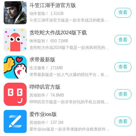
斗笠江湖手游官方版
查看
动作冒险
/
1.51GB
斗笠江湖手游官方版是一款非常战汉的硬派武侠游戏。斗笠江湖手游官方版将带领诸位玩家重回大明王朝开始自己的江湖冒险!当然，此次绣春刀联动也给大家带来不少的精彩，尤其是加钱哥的剧情，真的是看一次笑一次!
贪吃蛇大作战2024版下载
查看
休闲益智
/
650.71MB
贪吃蛇大作战2024版下载是一款画风明亮的休闲动作游戏。贪吃蛇大作战2024版下载游戏中玩家需要操控自己的蛇蛇尽可能的成长!虽然谁吃谁不是按照长度来衡量的，但是排行还是按照长度来计算的!
求带最新版
查看
生活服务
/
171MB
求带最新版是一款人气火爆的陪玩平台，各种高颜值的游戏高手主播入驻平台，用户能够根据自己的需求自由的进行选择，所有的陪玩人员都是经过层层审核的，描述信息基本符合事实，不会存在任何欺骗行为，双方的权益都能
哔哔叽官方版
查看
其他软件
/
74.8MB
哔哔叽官方版是一款非常好玩的手机云游戏软件，这款软件可以让玩家与自己的好友们一同打造一个最棒的派对游戏体验，无论何时何地，在这里都能创建自己的房间，与朋友们欢聚一堂共同玩耍。
爱作业ios版
查看
其他软件
/
137.1M
爱作业ios版是一款非常便捷的作业检查软件，这款软件提供了非常便捷的搜题功能，用户在遇到不会的题目时可以用软件来进行拍照搜题，快速获取答案解析，更有名师视频讲解等你来体验，支持多种题型