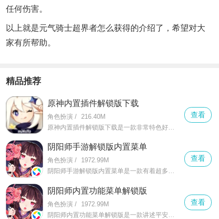
任何伤害。
以上就是元气骑士超界者怎么获得的介绍了，希望对大
家有所帮助。
精品推荐
原神内置插件解锁版下载
查看
角色扮演
/
216.40M
原神内置插件解锁版下载是一款非常特色好玩的冒险类游戏，在这款原神内置插件解锁版下载中你可以更好的进行探索提瓦特世界
阴阳师手游解锁版内置菜单
查看
角色扮演
/
1972.99M
阴阳师手游解锁版内置菜单是一款有着超多耳熟能详的妖怪的对决游戏，在这款阴阳师手游解锁版内置菜单中玩家可以更好的手机各种不同的造型的阴阳师角色更好的展开一场非常刺激的对决
阴阳师内置功能菜单解锁版
查看
角色扮演
/
1972.99M
阴阳师内置功能菜单解锁版是一款讲述平安年代京都妖怪和人共处生存的卡牌战斗游戏，在这里你可以感受到全新的受欢迎的战术趣味玩法