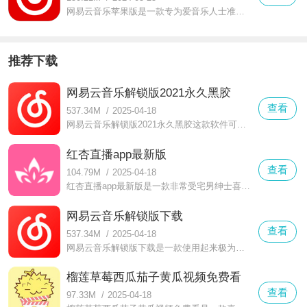
网易云音乐苹果版是一款专为爱音乐人士准备的音乐播放类软件，用户能够在这款软件中享受到各种各样的音乐资源，每个人都可以更好的进行自主创新的改善和运营机制的定制
推荐下载
网易云音乐解锁版2021永久黑胶
查看
537.34M
/
2025-04-18
网易云音乐解锁版2021永久黑胶这款软件可谓是最为火热的一款音乐播放器了，无论是丰富的功能还是贴心的社区服务等都是这款网易云音乐解锁版2021永久黑胶不可不提的优点。
红杏直播app最新版
查看
104.79M
/
2025-04-18
红杏直播app最新版是一款非常受宅男绅士喜爱的美女直播app，在这款软件中，用户不用花钱就可以收看到各种劲爆直播表演，这些直播都是实时在线播放的，画质清晰，内容劲爆，保证让你看了欲罢不能。
网易云音乐解锁版下载
查看
537.34M
/
2025-04-18
网易云音乐解锁版下载是一款使用起来极为舒适的音乐播放器。在这款网易云音乐解锁版下载中，用户们可以轻松寻找到自己感兴趣的音乐进行聆听。只要将感兴趣的歌曲名字或者是歌手名进行搜索即可。
榴莲草莓西瓜茄子黄瓜视频免费看
查看
97.33M
/
2025-04-18