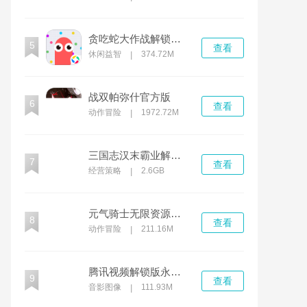
贪吃蛇大作战解锁版无限钻石无限金币
5
查看
休闲益智
374.72M
|
战双帕弥什官方版
6
查看
动作冒险
1972.72M
|
三国志汉末霸业解锁版下载
7
查看
经营策略
2.6GB
|
元气骑士无限资源解锁版
8
查看
动作冒险
211.16M
|
腾讯视频解锁版永久免费安卓2022
9
查看
音影图像
111.93M
|