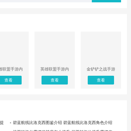
雄联盟手游内
英雄联盟手游内
金铲铲之战手游
解锁版下载无
购解锁版最新版
正版手游官方下
查看
查看
查看
限点券
载
提
碧蓝航线比洛克西图鉴介绍 碧蓝航线比洛克西角色介绍