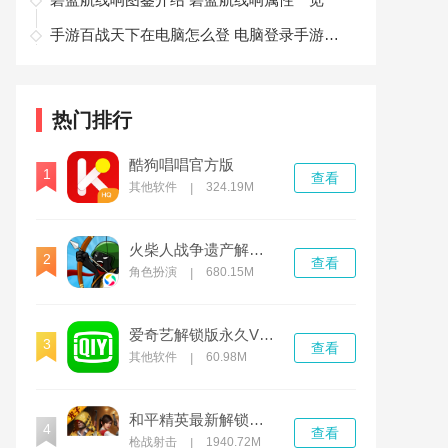
手游百战天下在电脑怎么登 电脑登录手游百战天下的方法教程
热门排行
酷狗唱唱官方版
1
查看
其他软件
324.19M
|
火柴人战争遗产解锁版
2
查看
角色扮演
680.15M
|
爱奇艺解锁版永久VIP下载
3
查看
其他软件
60.98M
|
和平精英最新解锁版无限点券
4
查看
枪战射击
1940.72M
|